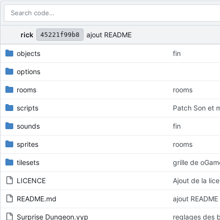
Repository files (latest commit first)
Filename
Latest commit message
Latest commit date
rick
ajout README
45221f99b8
objects
fin
options
rooms
rooms
scripts
Patch Son et m
sounds
fin
sprites
rooms
tilesets
grille de oGam
LICENCE
Ajout de la lic
README.md
ajout README
Surprise Dungeon.yyp
reglages des 