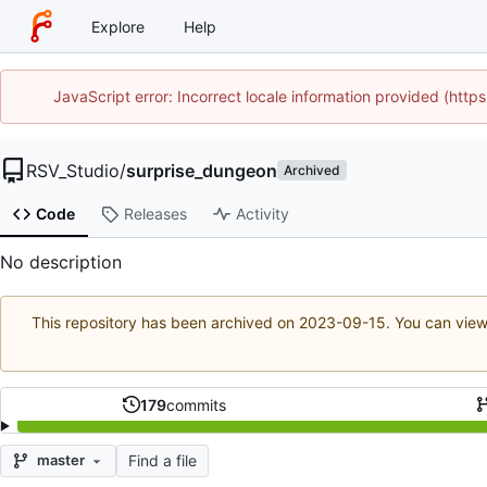
Explore
Help
JavaScript error: Incorrect locale information provided (htt
RSV_Studio
/
surprise_dungeon
Archived
Code
Releases
Activity
No description
This repository has been archived on
2023-09-15
. You can view
179
commits
Find a file
master