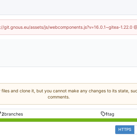
ps://git.gnous.eu/assets/js/webcomponents.js?v=16.0.1~gitea-1.22.0 
 files and clone it, but you cannot make any changes to its state, su
comments.
2
branches
1
tag
HTTPS