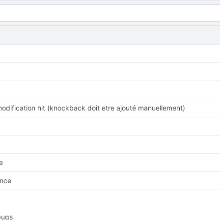
odification hit (knockback doit etre ajouté manuellement)
e
ence
bugs