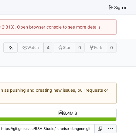
Sign in
@ 2:813). Open browser console to see more details.
4
0
0
Watch
Star
Fork
ch as pushing and creating new issues, pull requests or
8.4
MiB